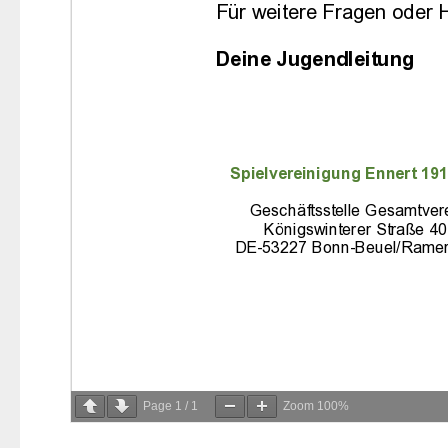
Page
1
/
1
Zoom
100%