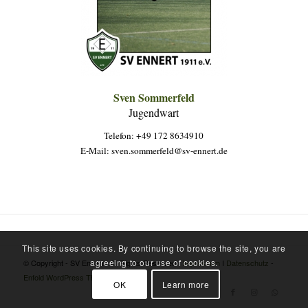
Sven Sommerfeld
Jugendwart
Telefon: +49 172 8634910
E-Mail: sven.sommerfeld@sv-ennert.de
This site uses cookies. By continuing to browse the site, you are
agreeing to our use of cookies.
© Copyright - SV Ennert I All Rights Reserved I
Impressum
I
Datenschutz
-
Enfold WordPress Theme by Kriesi
OK
Learn more